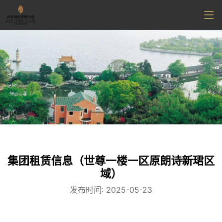
集团租赁信息（世尊一楼一区原朗诗新珺区
域）
发布时间: 2025-05-23